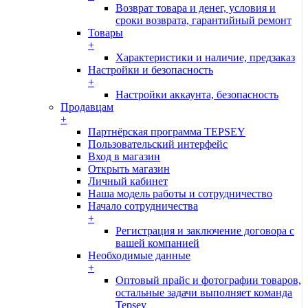
Возврат товара и денег, условия и
сроки возврата, гарантийный ремонт
Товары
+
Характеристики и наличие, предзаказ
Настройки и безопасность
+
Настройки аккаунта, безопасность
Продавцам
+
Партнёрская программа TEPSEY
Пользовательский интерфейс
Вход в магазин
Открыть магазин
Личный кабинет
Наша модель работы и сотрудничество
Начало сотрудничества
+
Регистрация и заключение договора с
вашей компанией
Необходимые данные
+
Оптовый прайс и фотографии товаров,
остальные задачи выполняет команда
Tepsey