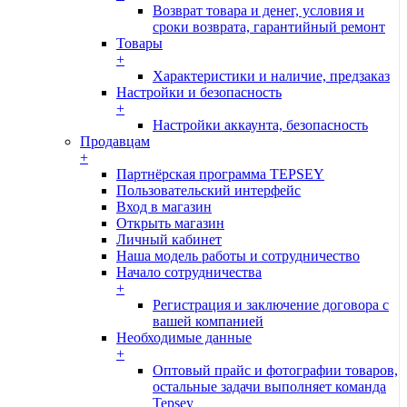
Возврат товара и денег, условия и
сроки возврата, гарантийный ремонт
Товары
+
Характеристики и наличие, предзаказ
Настройки и безопасность
+
Настройки аккаунта, безопасность
Продавцам
+
Партнёрская программа TEPSEY
Пользовательский интерфейс
Вход в магазин
Открыть магазин
Личный кабинет
Наша модель работы и сотрудничество
Начало сотрудничества
+
Регистрация и заключение договора с
вашей компанией
Необходимые данные
+
Оптовый прайс и фотографии товаров,
остальные задачи выполняет команда
Tepsey