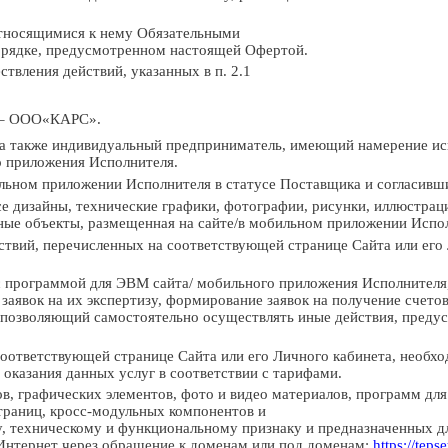
тносящимися
к
нему
Обязательными
рядке,
предусмотренном
настоящей
Офертой.
ствления
действий,
указанных
в
п.
2.1
–
ООО
«
КАРС
».
 а также индивидуальный предприниматель, имеющий намерение ис
 приложения Исполнителя.
ильном приложении Исполнителя в статусе
Поставщика
и
согласивш
се дизайны, технические графики,
фотографии, рисунки
, иллюстрац
ные объекты,
размещенная на сайте/в
мобильном приложении Испол
ствий, перечисленных на
соответствующей странице Сайта или его 
 програ
ммой для ЭВМ
сайта/
мобильного приложения Исполнителя
заявок
на
их экспертизу, формирование
заявок
на
получение счетов
позволяющий
самостоятельно
осуществлять
иные
действия,
предус
соответствующей
странице
Сайта
или
его Личного кабинета, необх
 оказания данных услуг в соответствии с
тарифами.
в, графических элементов, фото и
видео материалов, программ дл
траниц,
кросс-модульных компонентов и
,
техническому
и
функциональному признаку и предназначенных д
Интернет через обращение к
доменам или под доменам:
https://teps