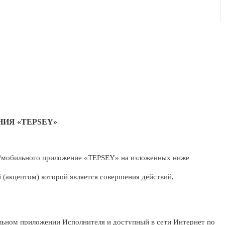
НИЯ
«
TEPSEY
»
/мобильного приложение «
TEPSEY
» на изложенных
ниже
 (акцептом) которой является совершения действий,
льном
приложении
Исполнителя
и
доступный
в
сети
Интернет
по