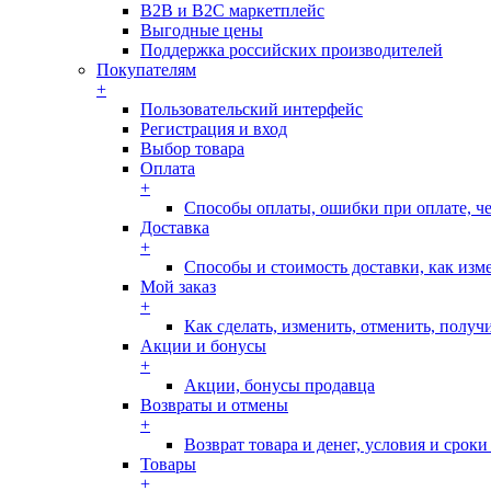
B2B и B2C маркетплейс
Выгодные цены
Поддержка российских производителей
Покупателям
+
Пользовательский интерфейс
Регистрация и вход
Выбор товара
Оплата
+
Способы оплаты, ошибки при оплате, ч
Доставка
+
Способы и стоимость доставки, как изм
Мой заказ
+
Как сделать, изменить, отменить, получи
Акции и бонусы
+
Акции, бонусы продавца
Возвраты и отмены
+
Возврат товара и денег, условия и срок
Товары
+