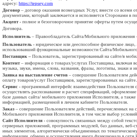
адресу:
https://tepsey.com
Договор
–
договор
оказания
возмездных
Услуг,
вместе
со
всеми
о
документами,
который
заключается
и
исполняется
Сторонами
в
по
Акцепт
-
полное
и
безоговорочное
принятие
оферты
путем
осуще
Договора.
Исполнитель
–
Правообладатель
Сайта/Мобильного
приложения
Пользователь -
юридическое или дееспособное
физическое лицо,
использовавший
функциональные возможности Сайта/Мобильного
Поставщик –
Пользователь, зарегистрированный на сайте/в моб
Контент
– информация о товарах/услугах Поставщика, включая в
музыка,
звуки,
имена,
слова,
названия,
фразы,
логотипы,
знаки и и
Заявка на выставление счетов
– совершение Пользова
телем дей
оплату
товаров/услуг
Поставщиков,
зарегистрированных
на
сайте.
Сервис -
программный интерфейс взаимодействия Пользователя с
осуществлять
распознавание
и
расчет спецификаций, оформление
базе данных сайта/
мобильного
приложения
Исполнителя,
а
также
информацией,
разм
ещенной в личном
кабинете
Пользователя.
Заказ
– совершение
Пользователем
действий, перечисленных
на
Мобильного
приложения Исполнителя, в том
числе выбор условий
Сайт Исполнителя
-
совокупность связанных между собой тексто
серверных
приложений,
программных модулей,
баз данных,
веб-с
иных
элементов,
алгоритмически
объединенных
по
тематическому
информации, обмена и осуществления иного функционала в сети 