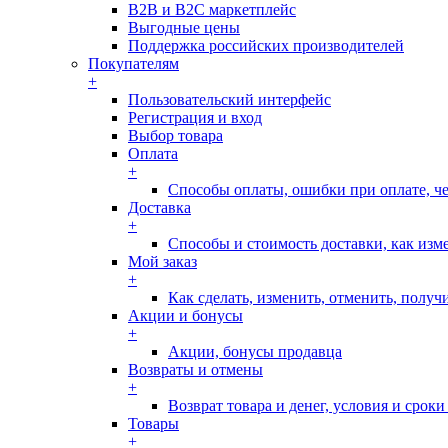
B2B и B2C маркетплейс
Выгодные цены
Поддержка российских производителей
Покупателям
+
Пользовательский интерфейс
Регистрация и вход
Выбор товара
Оплата
+
Способы оплаты, ошибки при оплате, ч
Доставка
+
Способы и стоимость доставки, как изм
Мой заказ
+
Как сделать, изменить, отменить, получи
Акции и бонусы
+
Акции, бонусы продавца
Возвраты и отмены
+
Возврат товара и денег, условия и срок
Товары
+