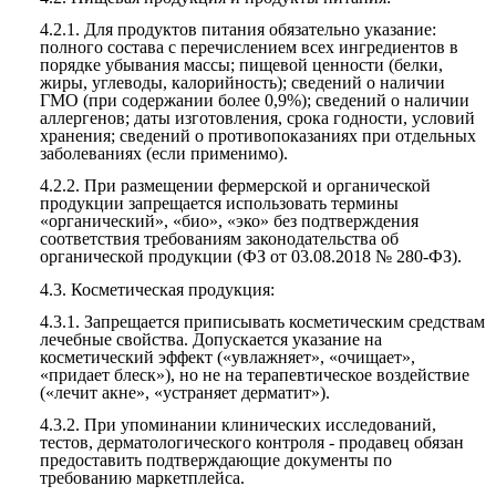
4.2.1.
Для продуктов питания обязательно указание:
полного состава с перечислением всех ингредиентов в
порядке убывания массы; пищевой ценности (белки,
жиры, углеводы, калорийность); сведений о наличии
ГМО (при содержании более 0,9%); сведений о наличии
аллергенов; даты изготовления, срока годности, условий
хранения; сведений о противопоказаниях при отдельных
заболеваниях (если применимо).
4.2.2.
При размещении фермерской и органической
продукции запрещается использовать термины
«органический», «био», «эко» без подтверждения
соответствия требованиям законодательства об
органической продукции (ФЗ от 03.08.2018 № 280-ФЗ).
4.3.
Косметическая продукция:
4.3.1.
Запрещается приписывать косметическим средствам
лечебные свойства. Допускается указание на
косметический эффект («увлажняет», «очищает»,
«придает блеск»), но не на терапевтическое воздействие
(«лечит акне», «устраняет дерматит»).
4.3.2.
При упоминании клинических исследований,
тестов, дерматологического контроля - продавец обязан
предоставить подтверждающие документы по
требованию маркетплейса.