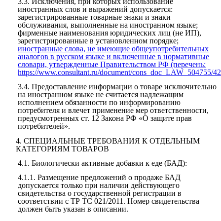
3.3.
Исключения, при которых использование
иностранных слов и выражений допускается:
зарегистрированные товарные знаки и знаки
обслуживания, выполненные на иностранном языке;
фирменные наименования юридических лиц (не ИП),
зарегистрированные в установленном порядке;
иностранные слова, не имеющие общеупотребительных
аналогов в русском языке и включенные в нормативные
словари, утвержденные Правительством РФ (перечень:
https://www.consultant.ru/document/cons_doc_LAW_504755/4
3.4.
Предоставление информации о товаре исключительно
на иностранном языке не считается надлежащим
исполнением обязанности по информированию
потребителя и влечет применение мер ответственности,
предусмотренных ст. 12 Закона РФ «О защите прав
потребителей».
4.
СПЕЦИАЛЬНЫЕ ТРЕБОВАНИЯ К ОТДЕЛЬНЫМ
КАТЕГОРИЯМ ТОВАРОВ
4.1.
Биологически активные добавки к еде (БАД):
4.1.1.
Размещение предложений о продаже БАД
допускается только при наличии действующего
свидетельства о государственной регистрации в
соответствии с ТР ТС 021/2011. Номер свидетельства
должен быть указан в описании.