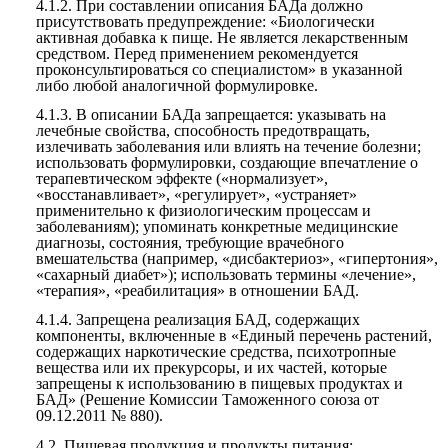
4.1.2.
При составлении описания БАДа должно
присутствовать предупреждение: «Биологически
активная добавка к пище. Не является лекарственным
средством. Перед применением рекомендуется
проконсультироваться со специалистом» в указанной
либо любой аналогичной формулировке.
4.1.3.
В описании БАДа запрещается: указывать на
лечебные свойства, способность предотвращать,
излечивать заболевания или влиять на течение болезни;
использовать формулировки, создающие впечатление о
терапевтическом эффекте («нормализует»,
«восстанавливает», «регулирует», «устраняет»
применительно к физиологическим процессам и
заболеваниям); упоминать конкретные медицинские
диагнозы, состояния, требующие врачебного
вмешательства (например, «дисбактериоз», «гипертония»,
«сахарный диабет»); использовать термины «лечение»,
«терапия», «реабилитация» в отношении БАД.
4.1.4.
Запрещена реализация БАД, содержащих
компоненты, включенные в «Единый перечень растений,
содержащих наркотические средства, психотропные
вещества или их прекурсоры, и их частей, которые
запрещены к использованию в пищевых продуктах и
БАД» (Решение Комиссии Таможенного союза от
09.12.2011 № 880).
4.2.
Пищевая продукция и продукты питания: