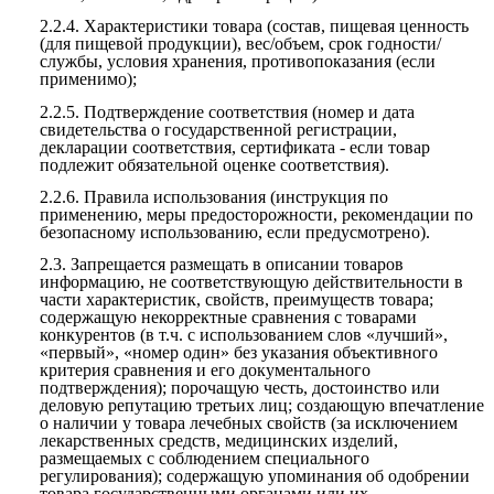
2.2.4.
Характеристики товара (состав, пищевая ценность
(для пищевой продукции), вес/объем, срок годности/
службы, условия хранения, противопоказания (если
применимо);
2.2.5.
Подтверждение соответствия (номер и дата
свидетельства о государственной регистрации,
декларации соответствия, сертификата - если товар
подлежит обязательной оценке соответствия).
2.2.6.
Правила использования (инструкция по
применению, меры предосторожности, рекомендации по
безопасному использованию, если предусмотрено).
2.3.
Запрещается размещать в описании товаров
информацию, не соответствующую действительности в
части характеристик, свойств, преимуществ товара;
содержащую некорректные сравнения с товарами
конкурентов (в т.ч. с использованием слов «лучший»,
«первый», «номер один» без указания объективного
критерия сравнения и его документального
подтверждения); порочащую честь, достоинство или
деловую репутацию третьих лиц; создающую впечатление
о наличии у товара лечебных свойств (за исключением
лекарственных средств, медицинских изделий,
размещаемых с соблюдением специального
регулирования); содержащую упоминания об одобрении
товара государственными органами или их