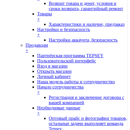
Возврат товара и денег, условия и
сроки возврата, гарантийный ремонт
Товары
+
Характеристики и наличие, предзаказ
Настройки и безопасность
+
Настройки аккаунта, безопасность
Продавцам
+
Партнёрская программа TEPSEY
Пользовательский интерфейс
Вход в магазин
Открыть магазин
Личный кабинет
Наша модель работы и сотрудничество
Начало сотрудничества
+
Регистрация и заключение договора с
вашей компанией
Необходимые данные
+
Оптовый прайс и фотографии товаров,
остальные задачи выполняет команда
Tepsey